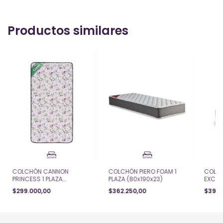
Productos similares
COLCHÓN CANNON
COLCHÓN PIERO FOAM 1
COLC
PRINCESS 1 PLAZA
PLAZA (80x190x23)
EXCLUS
(80x190x20)
(80x1
$299.000,00
$362.250,00
$390.