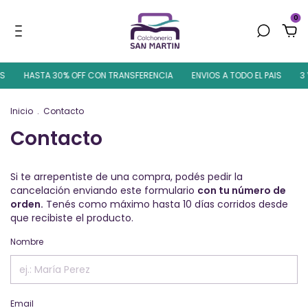
0
S
HASTA 30% OFF CON TRANSFERENCIA
ENVIOS A TODO EL PAIS
3 Y
Inicio
.
Contacto
Contacto
Si te arrepentiste de una compra, podés pedir la
cancelación enviando este formulario
con tu número de
orden.
Tenés como máximo hasta 10 días corridos desde
que recibiste el producto.
Nombre
Email