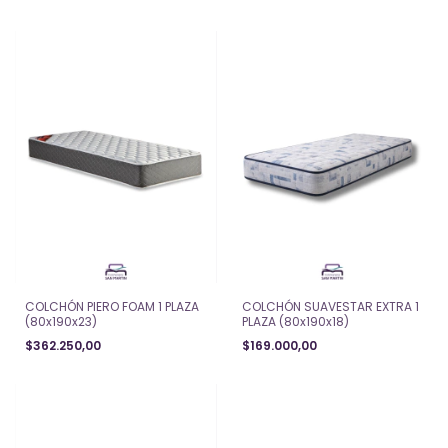
COLCHÓN PIERO FOAM 1 PLAZA
COLCHÓN SUAVESTAR EXTRA 1
(80x190x23)
PLAZA (80x190x18)
$362.250,00
$169.000,00