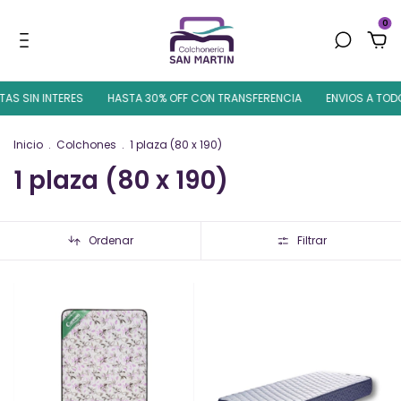
0
AS SIN INTERES
HASTA 30% OFF CON TRANSFERENCIA
ENVIOS A TODO 
Inicio
.
Colchones
.
1 plaza (80 x 190)
1 plaza (80 x 190)
Ordenar
Filtrar