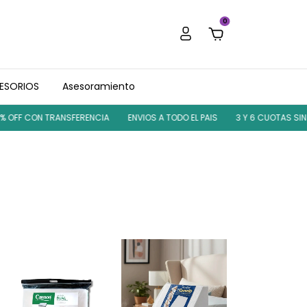
0
ESORIOS
Asesoramiento
OFF CON TRANSFERENCIA
ENVIOS A TODO EL PAIS
3 Y 6 CUOTAS SIN I