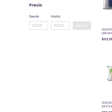
Precio
Desde
Hasta
Aplicar
ALMOH
DREAM
(70x40
$112.3
ALMOH
NATIV