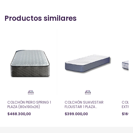
Productos similares
COLCHÓN PIERO SPRING 1
COLCHÓN SUAVESTAR
COLC
PLAZA (80x190x26)
FLOUSTAR 1 PLAZA
EXTRA 
(80x190x23)
$468.300,00
$399.000,00
$169.