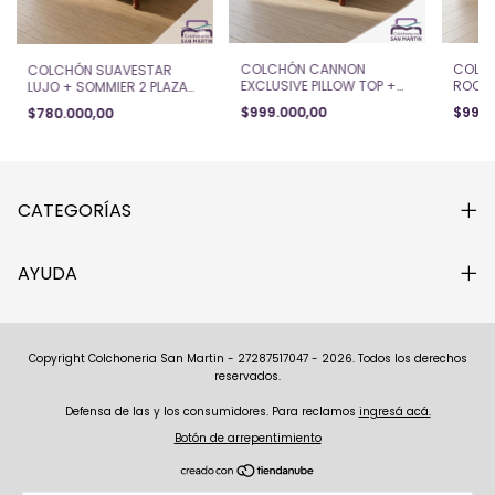
COLCHÓN CANNON
COLC
COLCHÓN SUAVESTAR
EXCLUSIVE PILLOW TOP +
ROCKS
LUJO + SOMMIER 2 PLAZAS
SOMMIER 2 PLAZAS
PLAZA
(140x190x23)
$999.000,00
$999.
$780.000,00
(140x190x30)
CATEGORÍAS
AYUDA
Copyright Colchoneria San Martin - 27287517047 - 2026. Todos los derechos
reservados.
Defensa de las y los consumidores. Para reclamos
ingresá acá.
Botón de arrepentimiento