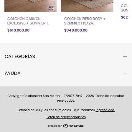
COLCH
SOMMI
(80x1
$623.
COLCHÓN CANNON
COLCHÓN PIERO BODY +
EXCLUSIVE + SOMMIER 1
SOMMIER 1 PLAZA
PLAZA (80x190x25)
(80x190x18)
$610.000,00
$340.000,00
CATEGORÍAS
AYUDA
Copyright Colchoneria San Martin - 27287517047 - 2026. Todos los derechos
reservados.
Defensa de las y los consumidores. Para reclamos
ingresá acá.
Botón de arrepentimiento