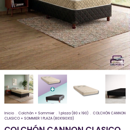
Inicio
.
Colchón + Sommier
.
1 plaza (80 x 190)
.
COLCHÓN CANNON
CLASICO + SOMMIER 1 PLAZA (80X190X13)
COLCHÓN CANNON CLASICO